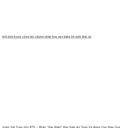
Đột phá trong công tác chứng nhận hợp quy bằng hệ sinh thái số
Giám Sát Trạm Gốc BTS – Khâu “Hậu Kiểm” Bảo Đảm An Toàn Và Nâng Cao Hiệu Quả