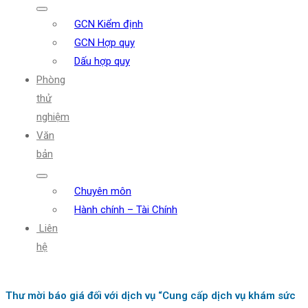
GCN Kiểm định
GCN Hợp quy
Dấu hợp quy
Phòng
thử
nghiệm
Văn
bản
Chuyên môn
Hành chính – Tài Chính
Liên
hệ
Thư mời báo giá đối với dịch vụ “Cung cấp dịch vụ khám sức