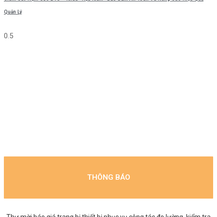
Quản Lý
THÔNG BÁO
Thư mời báo giá trang bị thiết bị phục vụ công tác đo lường, kiểm tra