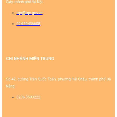
Giấy, thành phố Hà Nội
tqc@tqc.gov.vn
024.39436608
CHI NHÁNH MIỀN TRUNG
Số 42, đường Trần Quốc Toản, phường Hải Châu, thành phố Đà
Nẵng
0236.3583222