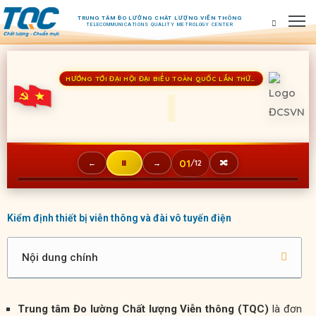
TRUNG TÂM ĐO LƯỜNG CHÂT LƯỢNG VIỄN THÔNG
TELECOMMUNICATIONS QUALITY METROLOGY CENTER
Trang
HƯỚNG TỚI ĐẠI HỘI ĐẠI BIỂU TOÀN QUỐC LẦN THỨ XIV CỦA ĐẢNG
chủ
Giới
thiệu
Tin
01
/
12
←
⏸
→
🔀
tức
Dịch
Kiểm định thiết bị viễn thông và đài vô tuyến điện
vụ
Tra
Nội dung chính
cứu
Phòng
Trung tâm Đo lường Chất lượng Viễn thông (TQC)
là đơn