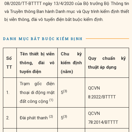
08/2020/TT-BTTTT ngày 13/4/2020 của Bộ trưởng Bộ Thông tin
và Truyền thông Ban hành Danh mục và Quy trình kiểm định thiết
bị viễn thông, đài vô tuyến điện bắt buộc kiểm định.
DANH MỤC BẮT BUỘC KIỂM ĐỊNH
Tên thiết bị viễn
Chu kỳ
Số
Quy chuẩn kỹ
thông, đài vô
kiểm định
TT
thuật áp dụng
tuyến điện
(năm)
Trạm gốc điện
QCVN
(3)
1.
thoại di động mặt
5
8:2022/BTTTT
(1)
đất công cộng
QCVN
(2)
(3)
2.
Đài phát thanh
5
78:2014/BTTTT