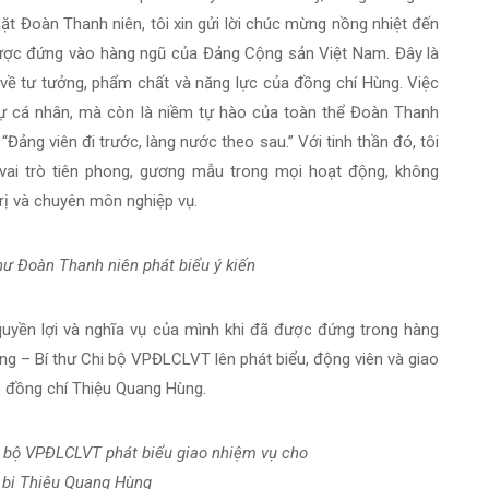
mặt Đoàn Thanh niên, tôi xin gửi lời chúc mừng nồng nhiệt đến
được đứng vào hàng ngũ của Đảng Cộng sản Việt Nam. Đây là
về tư tưởng, phẩm chất và năng lực của đồng chí Hùng. Việc
dự cá nhân, mà còn là niềm tự hào của toàn thể Đoàn Thanh
Đảng viên đi trước, làng nước theo sau.” Với tinh thần đó, tôi
 vai trò tiên phong, gương mẫu trong mọi hoạt động, không
trị và chuyên môn nghiệp vụ.
hư Đoàn Thanh niên phát biểu ý kiến
uyền lợi và nghĩa vụ của mình khi đã được đứng trong hàng
g – Bí thư Chi bộ VPĐLCLVT lên phát biểu, động viên và giao
o đồng chí Thiệu Quang Hùng.
i bộ VPĐLCLVT phát biểu giao nhiệm vụ cho
 bị Thiệu Quang Hùng