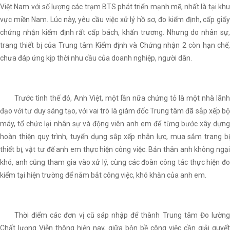
Việt Nam với số lượng các trạm BTS phát triển mạnh mẽ, nhất là tại khu
vực miền Nam. Lúc này, yêu cầu việc xử lý hồ sơ, đo kiểm định, cấp giấy
chứng nhận kiểm định rất cấp bách, khẩn trương. Nhưng do nhân sự,
trang thiết bị của Trung tâm Kiểm định và Chứng nhận 2 còn hạn chế,
chưa đáp ứng kịp thời nhu cầu của doanh nghiệp, người dân.
Trước tình thế đó, Anh Việt, một lần nữa chứng tỏ là một nhà lãnh
đạo với tư duy sáng tạo, với vai trò là giám đốc Trung tâm đã sắp xếp bộ
máy, tổ chức lại nhân sự và động viên anh em để từng bước xây dựng
hoàn thiện quy trình, tuyển dụng sắp xếp nhân lực, mua sắm trang bị
thiết bị, vật tư để anh em thực hiện công việc. Bản thân anh không ngại
khó, anh cũng tham gia vào xử lý, cùng các đoàn công tác thực hiện đo
kiểm tại hiện trường để nắm bắt công việc, khó khăn của anh em.
Thời điểm các đơn vị cũ sáp nhập để thành Trung tâm Đo lường
Chất lượng Viễn thông hiện nay, giữa bộn bề công việc cần giải quyết