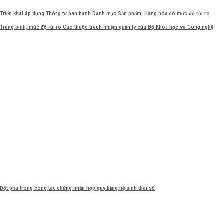
Triển khai áp dụng Thông tư ban hành Danh mục Sản phẩm, Hàng hóa có mức độ rủi ro
Trung bình, mức độ rủi ro Cao thuộc trách nhiệm quản lý của Bộ Khoa học và Công nghệ
Đột phá trong công tác chứng nhận hợp quy bằng hệ sinh thái số