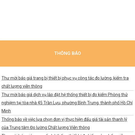
THÔNG BÁO
Thư mời báo giá trang bị thiết bị phục vụ công tác đo lường, kiểm tra
chất lượng viễn thông
Thư mời báo giá dịch vụ lắp đặt hệ thống thiết bị đo kiểm Phòng thử
nghiệm tại tòa nhà 45 Trần Lựu, phường Bình Trưng, thành phố Hồ Chí
Minh
Thống báo về việc lựa chọn đơn vị thực hiện đấu giá tài sản thanh lý
của Trung tâm Đo lường Chất lượng Viễn thông