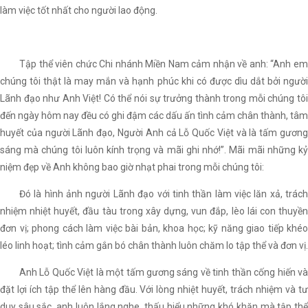
làm việc tốt nhất cho người lao động.
Tập thể viên chức Chi nhánh Miền Nam cảm nhận về anh: “Anh em
chúng tôi thật là may mắn và hạnh phúc khi có được dìu dắt bởi người
Lãnh đạo như Anh Việt! Có thể nói sự trưởng thành trong mỗi chúng tôi
đến ngày hôm nay đều có ghi đậm các dấu ấn tình cảm chân thành, tâm
huyết của người Lãnh đạo, Người Anh cả Lỗ Quốc Việt và là tấm gương
sáng mà chúng tôi luôn kính trọng và mãi ghi nhớ!”. Mãi mãi những kỷ
niệm đẹp về Anh không bao giờ nhạt phai trong mỗi chúng tôi:
Đó là hình ảnh người Lãnh đạo với tinh thần làm việc lăn xả, trách
nhiệm nhiệt huyết, đầu tàu trong xây dựng, vun đắp, lèo lái con thuyền
đơn vị; phong cách làm việc bài bản, khoa học; kỹ năng giao tiếp khéo
léo linh hoạt; tình cảm gắn bó chân thành luôn chăm lo tập thể và đơn vị.
Anh Lỗ Quốc Việt là một tấm gương sáng về tinh thần cống hiến và
đặt lợi ích tập thể lên hàng đầu. Với lòng nhiệt huyết, trách nhiệm và tư
duy sâu sắc, anh luôn lắng nghe, thấu hiểu những khó khăn mà tập thể