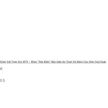
Giám Sát Trạm Gốc BTS – Khâu “Hậu Kiểm” Bảo Đảm An Toàn Và Nâng Cao Hiệu Quả Quản
Lý