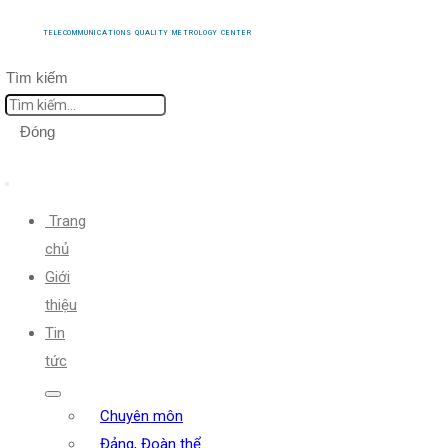
TELECOMMUNICATIONS QUALITY METROLOGY CENTER
Tìm kiếm
Đóng
Trang
chủ
Giới
thiệu
Tin
tức
Chuyên môn
Đảng, Đoàn thể