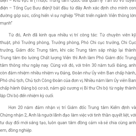
điện – Khu vực III (Thuộc Trung tâm Quốc Gia quản lý Tần số Vô tuyến
điện – Tổng Cục Bưu điện)! bắt đầu từ đây Anh xác định cho mình con
đường góp sức, cống hiến vì sự nghiệp “Phát triển ngành Viễn thông lớn
mạnh”
Từ đó, Anh đã kinh qua nhiều vị trí công tác: Từ chuyên viên kỹ
thuật, phó Trưởng phòng, Trưởng phòng, Phó Chi cục trưởng, Chi Cục
trưởng, Giám đốc Trung tâm, khi các Trung tâm sáp nhập lại thành
Trung tâm Đo lường Chất lượng Viễn thì Anh làm Phó Giám đốc Trung
tâm thông như ngày nay. Cùng với đó, với trên 30 năm tuổi Đảng, anh
còn đảm nhiệm nhiều nhiệm vụ Đảng, Đoàn như Ủy viên Ban chấp hành,
Phó chủ tịch, Chủ tịch Công Đoàn của đơn vị; Nhiều năm làm Ủy viên Ban
chấp hành Đảng bộ cơ sở, nắm giữ cương vị Bí thư Chi bộ từ ngày thành
lập Chi bộ đến nhiệm kỳ cuối.
Hơn 20 năm đảm nhận vị trí Giám đốc Trung tâm Kiểm định và
Chứng nhận 2, Anh là người lãnh đạo làm việc với tinh thần quyết liệt, với
tư duy đổi mới sáng tạo, luôn quan tâm đồng cảm và sẻ chia cùng anh
em, đồng nghiệp.