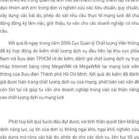
hoạt khéo léo trong quan hệ, anh Việt đã nhanh chóng thành lập và lãnh
đạo nhóm anh em trong đơn vị nghiên cứu các tiêu chuẩn, quy chuẩn,
xây dựng các bài đo, phép đo sát nhu cầu thực tế mạng lưới để chủ
động đăng ký làm việc, giới thiệu, tư vấn cho các doanh nghiệp có nhu
cầu.
Kết quả là ngay trong năm 2006 Cục Quản lý Chất lượng Viễn thông
đã ký hợp đồng đo kiểm chất lượng dịch vụ đầu tiên tại khu vực phía
Nam với Bưu điện TPHCM về đo kiểm, đánh giá chất lượng dịch vụ truy
nhập Internet băng rộng MegaVNN và MegaWAN tại mạng lưới viễn
thông của Bưu điện Thành phố Hồ Chí Minh. Kết quả đo kiểm đã đánh
giá được hiện trạng chất lượng dịch vụ của mạng, phát hiện các vấn đề
còn tồn tại và giúp tư vấn cho doanh nghiệp trong việc cải thiện nâng
cao chất lượng dịch vụ mạng lưới.
Phát huy kết quả bước đầu đạt được, với tinh thần quyết tâm khẳng
định năng lực, uy tín của đơn vị, không ngại khó, ngại khổ; nghiên cứu
xây dựng mở rộng các bài đo, phép đo cho các dịch vụ, liên tục tối ưu