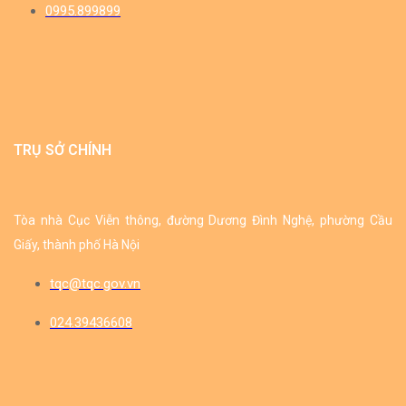
0995.899899
TRỤ SỞ CHÍNH
Tòa nhà Cục Viễn thông, đường Dương Đình Nghệ, phường Cầu
Giấy, thành phố Hà Nội
tqc@tqc.gov.vn
024.39436608