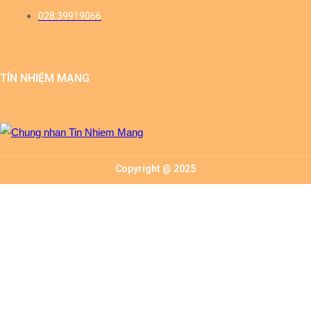
028.39919066
TÍN NHIỆM MẠNG
Copyright @ 2025