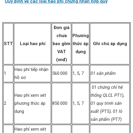
Quy định về các loại hao phí chứng nhận hợp quy
Đơn giá
chưa
Phương
STT
Loại hao phí
bao gồm
thức áp
Ghi chú áp dụng
VAT
dụng
(vnđ)
Hao phí tiếp nhận
1
560.000
1, 5, 7
01 sản phẩm
hồ sơ
01 chứng chỉ hệ
Hao phí xem xét
thống
QLCL PT1),
2
phương thức áp
850.000
1, 5, 7
01 quy
trình sản
dụng
xuất (PT5),
01 lô
sản phẩm (PT7)
Hao phí xem xét