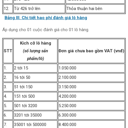
12.
Từ 426 trở lên
Thỏa thuận hai bên
Bảng III. Chi tiết hao phí đánh giá lô hàng
Áp dụng cho 01 cuộc đánh giá cho 01 lô hàng.
Kích cỡ lô hàng
STT
(số lượng sản
Đơn giá chưa bao gồm VAT (vnđ)
phẩm/lô)
1.
2 tới 15
1.050.000
2.
16 tới 50
2.100.000
3.
51 tới 150
3.150.000
4.
151 tới 500
4.200.000
5.
501 tới 3200
5.250.000
6.
3201 tới 35000
6.300.000
7.
35001 tới 500000
8.400.000