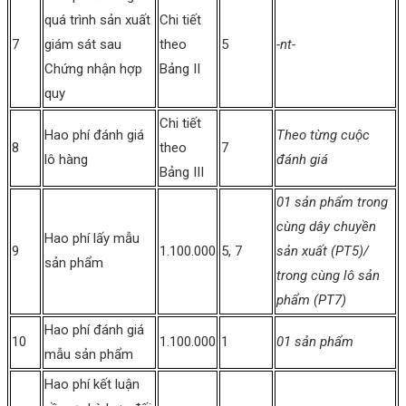
quá trình sản xuất
Chi tiết
7
giám sát sau
theo
5
-nt-
Chứng nhận hợp
Bảng II
quy
Chi tiết
Hao phí đánh giá
Theo từng cuộc
8
theo
7
lô hàng
đánh giá
Bảng III
01 sản phẩm trong
cùng dây chuyền
Hao phí lấy mẫu
9
1.100.000
5, 7
sản xuất (PT5)/
sản phẩm
trong cùng lô sản
phẩm (PT7)
Hao phí đánh giá
10
1.100.000
1
01 sản phẩm
mẫu sản phẩm
Hao phí kết luận