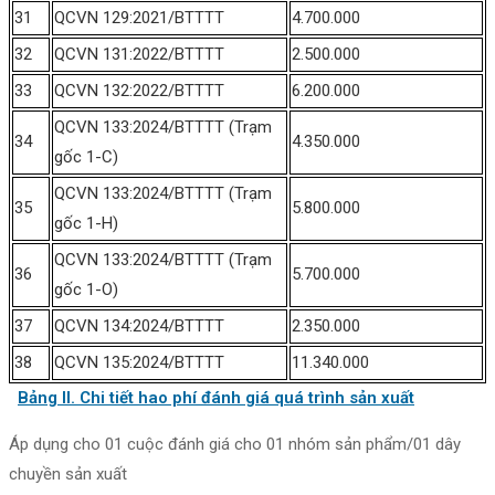
31
QCVN 129:2021/BTTTT
4.700.000
32
QCVN 131:2022/BTTTT
2.500.000
33
QCVN 132:2022/BTTTT
6.200.000
QCVN 133:2024/BTTTT (Trạm
34
4.350.000
gốc 1-C)
QCVN 133:2024/BTTTT (Trạm
35
5.800.000
gốc 1-H)
QCVN 133:2024/BTTTT (Trạm
36
5.700.000
gốc 1-O)
37
QCVN 134:2024/BTTTT
2.350.000
38
QCVN 135:2024/BTTTT
11.340.000
Bảng II. Chi tiết hao phí đánh giá quá trình sản xuất
Áp dụng cho 01 cuộc đánh giá cho 01 nhóm sản phẩm/01 dây
chuyền sản xuất