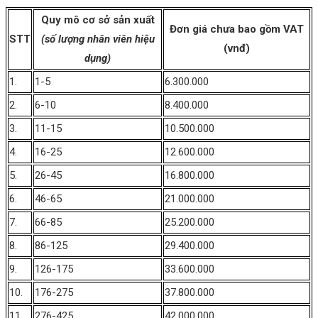
Quy mô cơ sở sản xuất
Đơn giá chưa bao gồm VAT
STT
(số lượng nhân viên hiệu
(vnđ)
dụng)
1.
1-5
6.300.000
2.
6-10
8.400.000
3.
11-15
10.500.000
4.
16-25
12.600.000
5.
26-45
16.800.000
6.
46-65
21.000.000
7.
66-85
25.200.000
8.
86-125
29.400.000
9.
126-175
33.600.000
10.
176-275
37.800.000
11.
276-425
42.000.000