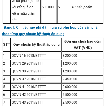
về sự phù hợp đối
11
với kết quả đo
560.000
5
01 sản phẩm
kiểm mẫu giám
sát
Bảng I. Chi tiết hao phí đánh giá sự phù hợp của sản phẩm
theo từng quy chuẩn kỹ thuật áp dụng
Đơn giá chưa bao gồm
STT
Quy chuẩn kỹ thuật áp dụng
VAT (VNĐ)
1
QCVN 16:2018/BTTTT
3.200.000
2
QCVN 29:2011/BTTTT
1.200.000
3
QCVN 30:2011/BTTTT
1.200.000
4
QCVN 37:2018/BTTTT
2.450.000
5
QCVN 41:2016/BTTTT
2.600.000
6
QCVN 42:2011/BTTTT
2.500.000
7
QCVN 43:2011/BTTTT
2.500.000