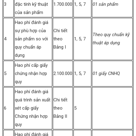
3
đặc tính kỹ thuật
1.700.000
1, 5, 7
01 sản phẩm
của sản phẩm
Hao phí đánh giá
sự phù hợp của
Chi tiết
Theo quy chuẩn kỹ
4
sản phẩm so với
theo
1, 5, 7
thuật áp dụng
quy chuẩn áp
Bảng I
dụng
Hao phí cấp giấy
5
chứng nhận hợp
2.100.000
1, 5, 7
01 giấy CNHQ
quy
Hao phí đánh giá
quá trình sản xuất
Chi tiết
6
xét cấp giấy
theo
5
Chứng nhận hợp
Bảng II
quy
Hao phí đánh giá