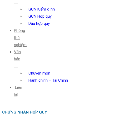
GCN Kiểm định
GCN Hợp quy
Dấu hợp quy
Phòng
thử
nghiệm
Văn
bản
Chuyên môn
Hành chính – Tài Chính
Liên
hệ
CHỨNG NHẬN HỢP QUY