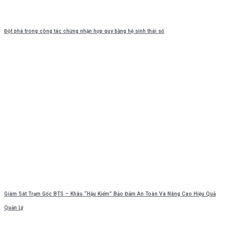
Đột phá trong công tác chứng nhận hợp quy bằng hệ sinh thái số
Giám Sát Trạm Gốc BTS – Khâu “Hậu Kiểm” Bảo Đảm An Toàn Và Nâng Cao Hiệu Quả
Quản Lý