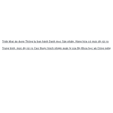
Triển khai áp dụng Thông tư ban hành Danh mục Sản phẩm, Hàng hóa có mức độ rủi ro
Trung bình, mức độ rủi ro Cao thuộc trách nhiệm quản lý của Bộ Khoa học và Công nghệ