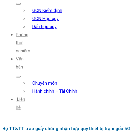
GCN Kiểm định
GCN Hợp quy
Dấu hợp quy
Phòng
thử
nghiệm
Văn
bản
Chuyên môn
Hành chính – Tài Chính
Liên
hệ
Bộ TT&TT trao giấy chứng nhận hợp quy thiết bị trạm gốc 5G