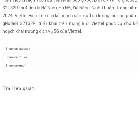
Hiện Viettel High Tech đã triển khai 300 gNodeB 8T8R và 10 gNodeB
32T32R tại 4 tỉnh là Hà Nam, Hà Nội, Đà Nẵng, Ninh Thuận. Trong năm
2024, Viettel High Tech có kế hoạch sản xuất số lượng lớn sản phẩm
gNodeB 32T32R, triển khai trên mạng lưới Viettel phục vụ cho kế
hoạch khai trương dịch vụ 5G của Viettel.
Share on facebook
Share on twitter
Share on email
Tin liên quan