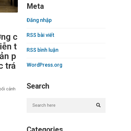
Meta
Đăng nhập
ờng c
RSS bài viết
iễn t
RSS bình luận
sản p
 trá
WordPress.org
Search
bối cảnh
Categories